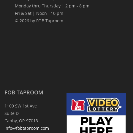
g
Monday thru Thursday | 2 pm - 8 pm
a
Fri & Sat | Noon - 10 pm
t
© 2026 by FOB Taproom
i
o
n
FOB TAPROOM
1109 SW 1st Ave
Suite D
Canby, OR 97013
info@fobtaproom.com